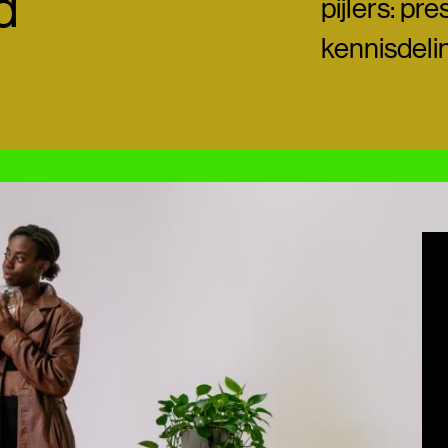
d
pijlers: pr
kennisdeli