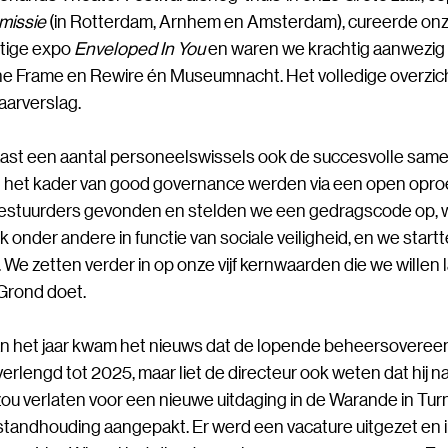
missie
(in Rotterdam, Arnhem en Amsterdam), cureerde onze
tige expo
Enveloped In You
en waren we krachtig aanwezig
he Frame en Rewire én Museumnacht. Het volledige overzicht 
jaarverslag.
ast een aantal personeelswissels ook de succesvolle sam
 In het kader van good governance werden via een open opr
stuurders gevonden en stelden we een gedragscode op, w
k onder andere in functie van sociale veiligheid, en we startt
 We zetten verder in op onze vijf kernwaarden die we willen 
Grond doet.
an het jaar kwam het nieuws dat de lopende beheersovere
verlengd tot 2025, maar liet de directeur ook weten dat hij n
ou verlaten voor een nieuwe uitdaging in de Warande in Tu
standhouding aangepakt. Er werd een vacature uitgezet en in