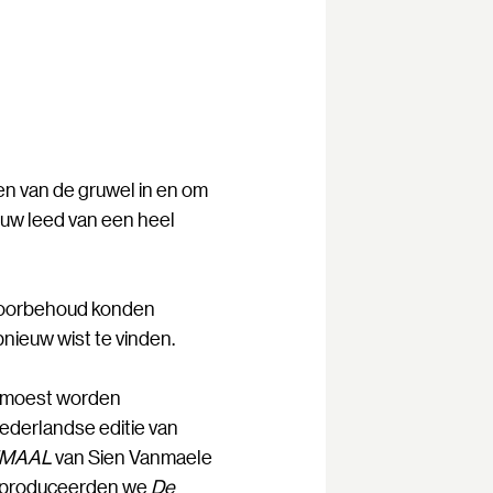
en van de gruwel in en om
euw leed van een heel
r voorbehoud konden
nieuw wist te vinden.
22 moest worden
ederlandse editie van
EMAAL
van Sien Vanmaele
 coproduceerden we
De