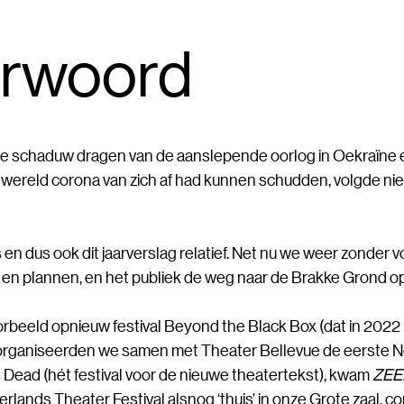
rwoord
d de schaduw dragen van de aanslepende oorlog in Oekraïne 
 wereld corona van zich af had kunnen schudden, volgde ni
 en dus ook dit jaarverslag relatief. Net nu we weer zonde
n plannen, en het publiek de weg naar de Brakke Grond op
oorbeeld opnieuw festival Beyond the Black Box (dat in 20
organiseerden we samen met Theater Bellevue de eerste N
 Dead (hét festival voor de nieuwe theatertekst), kwam
ZE
erlands Theater Festival alsnog ‘thuis’ in onze Grote zaal,