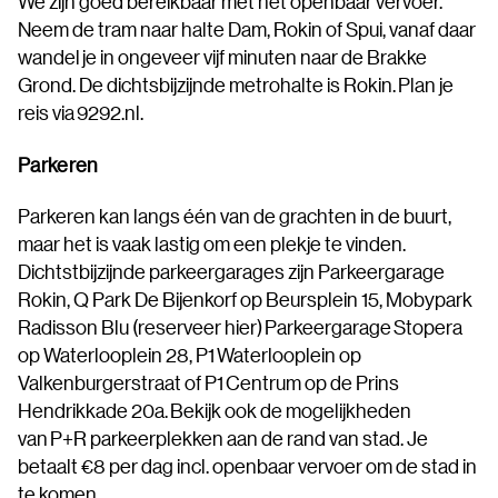
We zijn goed bereikbaar met het openbaar vervoer.
Neem de tram naar halte Dam, Rokin of Spui, vanaf daar
wandel je in ongeveer vijf minuten naar de Brakke
Grond. De dichtsbijzijnde metrohalte is Rokin. Plan je
reis via 9292.nl.
Parkeren
Parkeren kan langs één van de grachten in de buurt,
maar het is vaak lastig om een plekje te vinden.
Dichtstbijzijnde parkeergarages zijn Parkeergarage
Rokin, Q Park De Bijenkorf op Beursplein 15, Mobypark
Radisson Blu (reserveer hier) Parkeergarage Stopera
op Waterlooplein 28, P1 Waterlooplein op
Valkenburgerstraat of P1 Centrum op de Prins
Hendrikkade 20a. Bekijk ook de mogelijkheden
van P+R parkeerplekken aan de rand van stad. Je
betaalt €8 per dag incl. openbaar vervoer om de stad in
te komen.