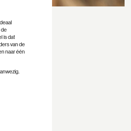
ideaal
s de
l is dat
ders van de
ken naar één
 aanwezig.