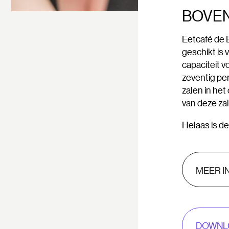
BOVEN
Eetcafé de 
geschikt is 
capaciteit v
zeventig pe
zalen in het
van deze za
Helaas is de
MEER I
DOWNL