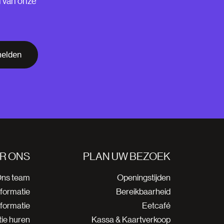
n van onze
elden
R ONS
PLAN UW BEZOEK
ns team
Openingstijden
nformatie
Bereikbaarheid
nformatie
Eetcafé
ie huren
Kassa & Kaartverkoop