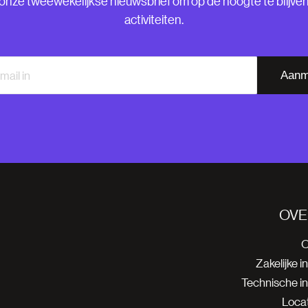
nze tweewekelijkse nieuwsbrief om op de hoogte te blijve
activiteiten.
Aanm
OVE
O
Zakelijke i
Technische i
Locat