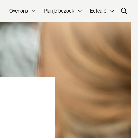
Over ons
Plan je bezoek
Eetcafé