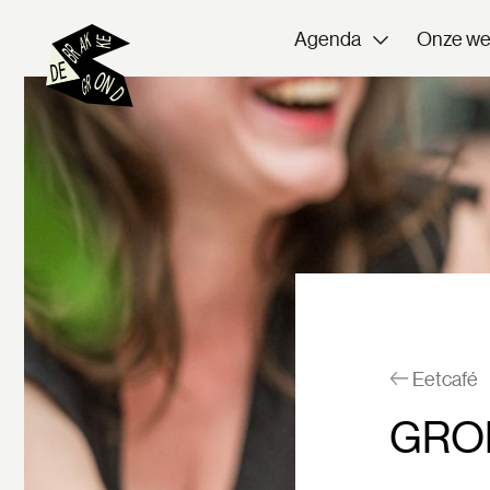
Agenda
Onze we
Eetcafé
GRO