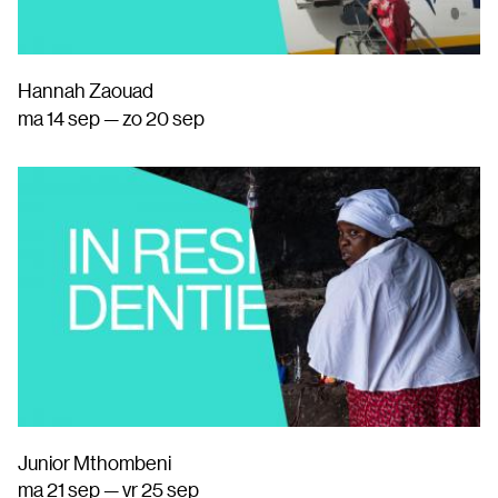
Hannah Zaouad
ma 14 sep — zo 20 sep
Junior Mthombeni
ma 21 sep — vr 25 sep