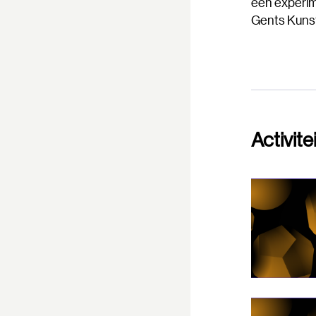
een experim
Gents Kuns
Activite