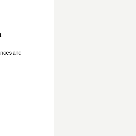
a
ances and