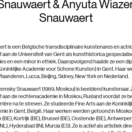
Snauwaert & Anyuta Wiaz
Snauwaert
t is een Belgische transdisciplinaire kunstenares en actri
 aan de Universiteit van Gent als kunsthistorica gespecialis
ies en een minor in ethiek. Daaropvolgend haalde ze een di
oninklijke Academie voor Schone Kunsten) in Gent. Haar w
Vlaanderen, Lucca, Beijing, Sidney, New York en Nederland.
emsky Snauwaert (1989, Moskou) is beeldend kunstenaar. 
f aan de rechtenacademie in Moskou, Rusland voordat ze b
arrière na te streven. Ze studeerde Fine Arts aan de Koninklij
ie in Gent, België. Haar werken werden getoond in Mosko
 (BE), Kortrijk (BE), Brussel (BE), Oostende (BE), Antwerpen
L), Hyderabad (IN), Murcia (ES). Ze is actief als artistiek dir