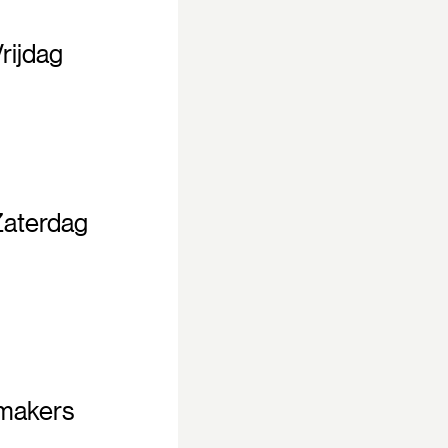
rijdag
Zaterdag
 makers