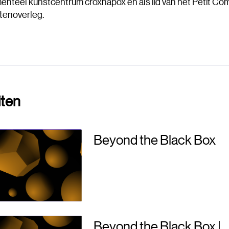
enteel kunstcentrum croxhapox en als lid van het Petit Com
tenoverleg.
iten
Beyond the Black Box
Beyond the Black Box |