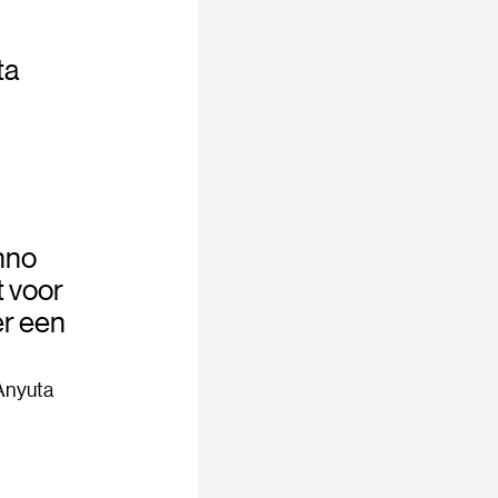
ta
nno
t voor
er een
Anyuta