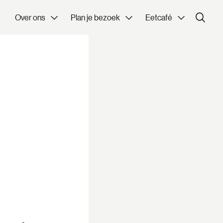
Over ons
Plan je bezoek
Eetcafé