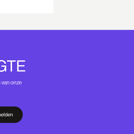
GTE
n van onze
elden