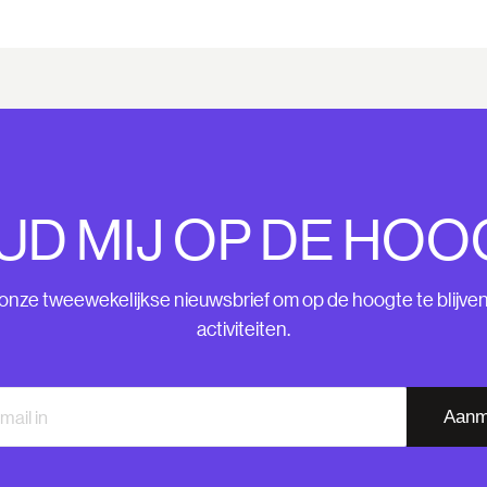
UD MIJ OP DE HOO
nze tweewekelijkse nieuwsbrief om op de hoogte te blijve
activiteiten.
Aanm