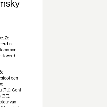
emsky
ce. Ze
eerd in
ploma aan
erk werd
Ze
esloot een
ke
u (RU), Gent
 (BE),
ecteur van