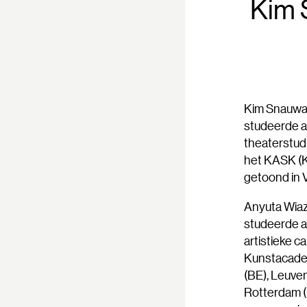
Kim 
Kim Snauwaer
studeerde af
theaterstud
het KASK (K
getoond in 
Anyuta Wiaz
studeerde a
artistieke c
Kunstacadem
(BE), Leuven
Rotterdam (N