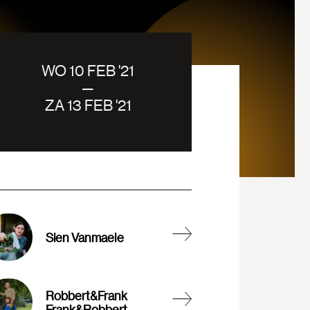
WO 10 FEB '21
—
ZA 13 FEB '21
Sien Vanmaele
Robbert&Frank
Frank&Robbert