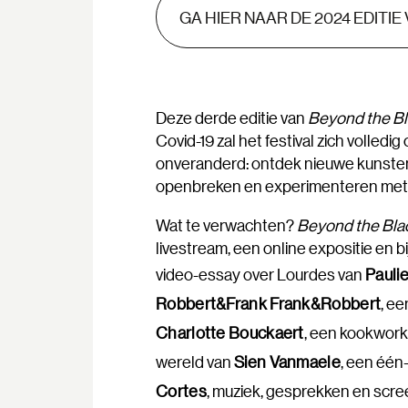
GA HIER NAAR DE 2024 EDITI
Deze derde editie van
Beyond the Bl
Covid-19 zal het festival zich volledig
onveranderd: ontdek nieuwe kunste
openbreken en experimenteren met 
Wat te verwachten?
Beyond the Bla
livestream, een online expositie en 
video-essay over Lourdes van
Pauli
Robbert&Frank Frank&Robbert
, ee
Charlotte Bouckaert
, een kookwork
wereld van
Sien Vanmaele
, een éé
Cortes
, muziek, gesprekken en scr