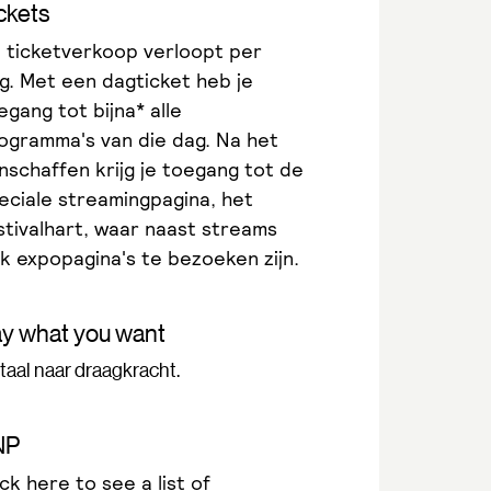
ckets
 ticketverkoop verloopt per
g. Met een dagticket heb je
egang tot bijna* alle
ogramma's van die dag. Na het
nschaffen krijg je toegang tot de
eciale streamingpagina, het
stivalhart, waar naast streams
k expopagina's te bezoeken zijn.
y what you want
taal naar draagkracht.
NP
ick
here
to see a list of