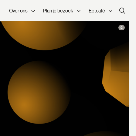
Over ons
Plan je bezoek
Eetcafé
©