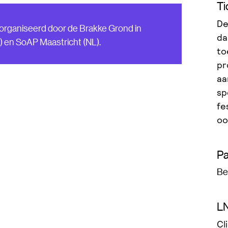
Ti
De
organiseerd door de Brakke Grond in
da
en SoAP Maastricht (NL).
to
pr
aa
sp
fe
oo
Pa
Be
L
Cl