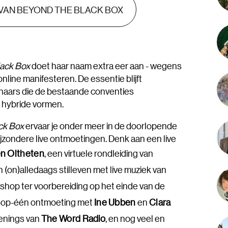
E VAN BEYOND THE BLACK BOX
ack Box
doet haar naam extra eer aan - wegens
 online manifesteren. De essentie blijft
naars die de bestaande conventies
hybride vormen.
ck Box
ervaar je onder meer in de doorlopende
bijzondere live ontmoetingen. Denk aan een live
en Oltheten
, een virtuele rondleiding van
n (on)alledaags stilleven met live muziek van
shop ter voorbereiding op het einde van de
n-op-één ontmoeting met
Ine Ubben
en
Clara
eenings van
The Word Radio
, en nog veel en