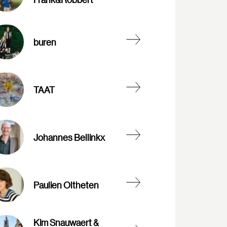
buren
TAAT
Johannes Bellinkx
Paulien Oltheten
Kim Snauwaert &