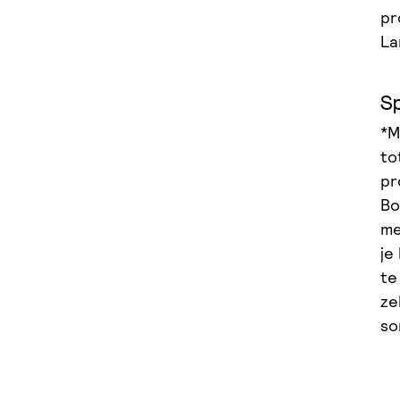
pr
La
Sp
*M
to
pr
Bo
me
je
te
ze
so