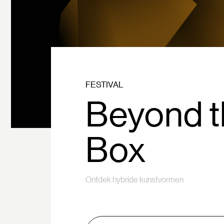
FESTIVAL
Beyond t
Box
Ontdek hybride kunstvormen