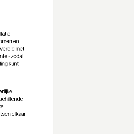
latie
dromen en
 wereld met
imte - zodat
ding kunt
rlijke
schillende
ke
tsen elkaar