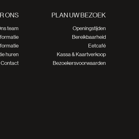
R ONS
PLAN UW BEZOEK
ns team
Openingstijden
nformatie
Bereikbaarheid
nformatie
Eetcafé
ie huren
Kassa & Kaartverkoop
Contact
Bezoekersvoorwaarden