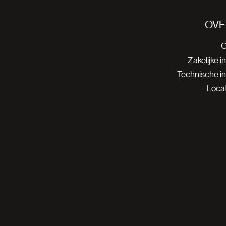
OVE
O
Zakelijke i
Technische i
Locat