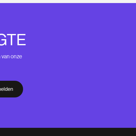
GTE
n van onze
elden