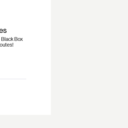
ses
e Black Box
outes!