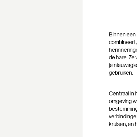
Binnen een m
combineert,
herinnering
de hare. Ze 
je nieuwsgie
gebruiken.
Centraal in h
omgeving wo
bestemminge
verbindinge
kruisen, en 