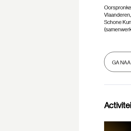
Oorspronkel
Vlaanderen, 
Schone Kuns
(samenwerki
GA NAA
Activite