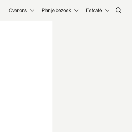
Over ons
Plan je bezoek
Eetcafé