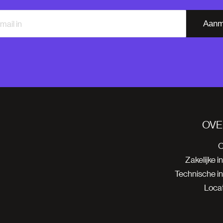
Aanm
OVE
O
Zakelijke i
Technische i
Locat