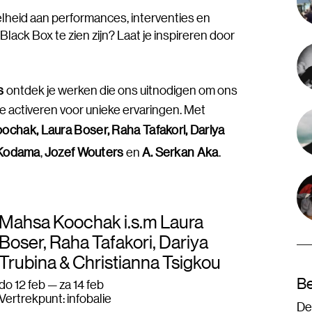
lheid aan performances, interventies en
 Black Box te zien zijn? Laat je inspireren door
s
ontdek je werken die ons uitnodigen om ons
te activeren voor unieke ervaringen. Met
chak, Laura Boser, Raha Tafakori, Dariya
Kodama
,
Jozef Wouters
en
A. Serkan Aka
.
Mahsa Koochak i.s.m Laura
Boser, Raha Tafakori, Dariya
Trubina & Christianna Tsigkou
Be
do 12 feb — za 14 feb
Vertrekpunt: infobalie
De