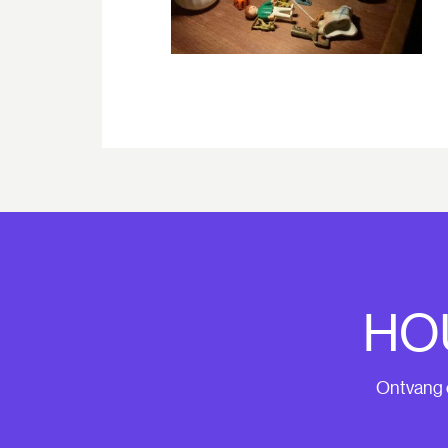
HO
Ontvang o