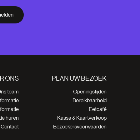
elden
R ONS
PLAN UW BEZOEK
ns team
Openingstijden
nformatie
Bereikbaarheid
nformatie
Eetcafé
ie huren
Kassa & Kaartverkoop
Contact
Bezoekersvoorwaarden