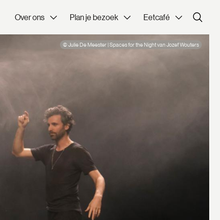
Over ons
Plan je bezoek
Eetcafé
© Julie De Meester | Spaces for the Night van Jozef Wouters