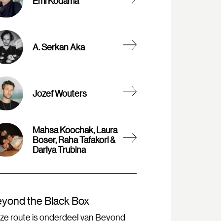
Emi Kodama
A. Serkan Aka
Jozef Wouters
Mahsa Koochak, Laura
Boser, Raha Tafakori &
Dariya Trubina
yond the Black Box
ze route is onderdeel van Beyond