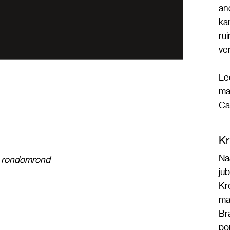
an
ka
ru
ve
Le
ma
Ca
Kr
Na
en rondomrond
ju
Kr
ma
Br
por