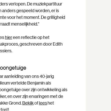
ders verlopen. De muziekpartituur
n anders gespeeld worden, er is
imte voor het moment. De grilligheid
rraadt menselijkheid."
es
hier
een reflectie op het
akproces, geschreven door Edith
ssiers.
oongetuige
ar aanleiding van ons 40-jarig
bileum vertelde Benjamin als
oongetuige over zijn ontwikkeling als
ker, en over zijn ervaringen met de
akke Grond.
Bekijk
of
lees
het
tret!