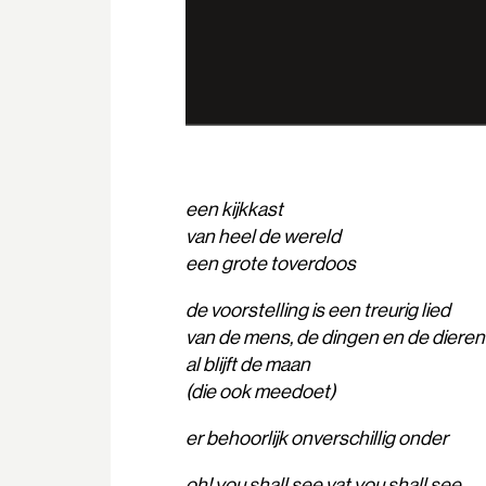
een kijkkast
van heel de wereld
een grote toverdoos
de voorstelling is een treurig lied
van de mens, de dingen en de dier
al blijft de maan
(die ook meedoet)
er behoorlijk onverschillig onder
oh! you shall see vat you shall see