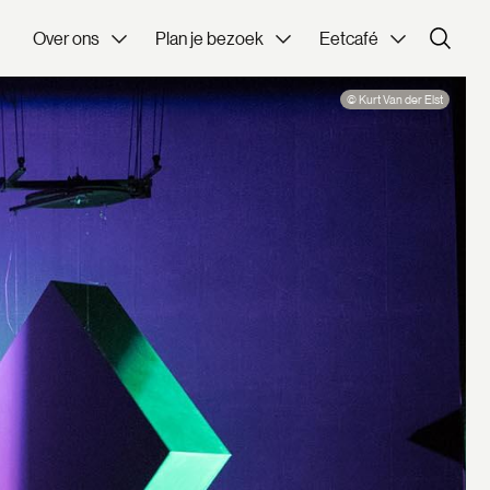
Over ons
Plan je bezoek
Eetcafé
© Kurt Van der Elst