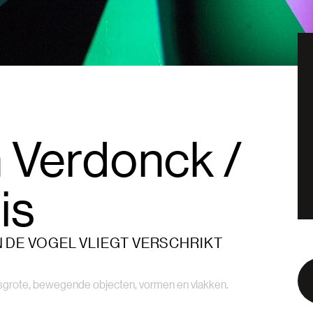
 Verdonck /
is
N DE VOGEL VLIEGT VERSCHRIKT
sgrote, bewegende objecten, vormen en vlakken.