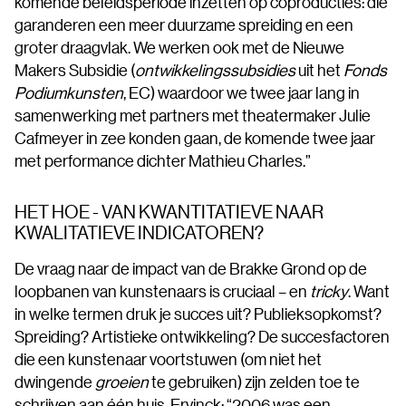
komende beleidsperiode inzetten op coproducties: die
garanderen een meer duurzame spreiding en een
groter draagvlak. We werken ook met de Nieuwe
Makers Subsidie (
ontwikkelingssubsidies
uit het
Fonds
Podiumkunsten
, EC) waardoor we twee jaar lang in
samenwerking met partners met theatermaker Julie
Cafmeyer in zee konden gaan, de komende twee jaar
met performance dichter Mathieu Charles.”
HET HOE - VAN KWANTITATIEVE NAAR
KWALITATIEVE INDICATOREN?
De vraag naar de impact van de Brakke Grond op de
loopbanen van kunstenaars is cruciaal – en
tricky
. Want
in welke termen druk je succes uit? Publieksopkomst?
Spreiding? Artistieke ontwikkeling? De succesfactoren
die een kunstenaar voortstuwen (om niet het
dwingende
groeien
te gebruiken) zijn zelden toe te
schrijven aan één huis. Ervinck: “2006 was een