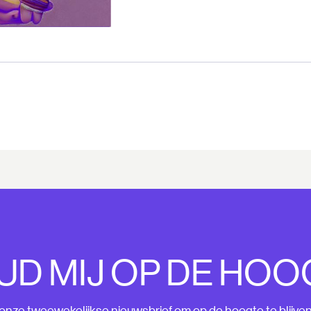
UD MIJ OP DE HOO
nze tweewekelijkse nieuwsbrief om op de hoogte te blijve