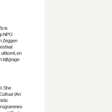
Ze is
 op NPO
sen Zeggen
estival
 uitkomt, en
n bijtgrage
st. She
Cultuur (An
istic
 programmes