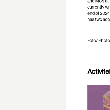
and MCs at 
currently wr
end of 2024
has two ado
Foto/ Photo:
Activite