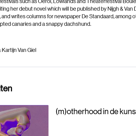
festivals such as Oerol, Lowlands and Theaterfestival Boule
iting her debut novel which will be published by Nijgh & Van 
, and writes columns for newspaper De Standaard, among o
pted canaries and a snappy dachshund.
 Kartijn Van Giel
iten
(m)otherhood in de kuns