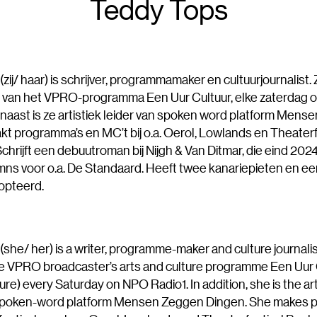
Teddy Tops
zij/ haar) is schrijver, programmamaker en cultuurjournalist. 
 van het VPRO-programma Een Uur Cultuur, elke zaterdag
rnaast is ze artistiek leider van spoken word platform Men
kt programma’s en MC’t bij o.a. Oerol, Lowlands en Theaterf
chrijft een debuutroman bij Nijgh & Van Ditmar, die eind 2024
umns voor o.a. De Standaard. Heeft twee kanariepieten en ee
opteerd.
she/ her) is a writer, programme-maker and culture journali
e VPRO broadcaster’s arts and culture programme Een Uur 
ure) every Saturday on NPO Radio1. In addition, she is the art
f spoken-word platform Mensen Zeggen Dingen. She makes