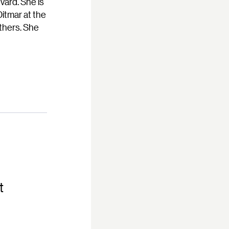
vard. She is
Ditmar at the
thers. She
t