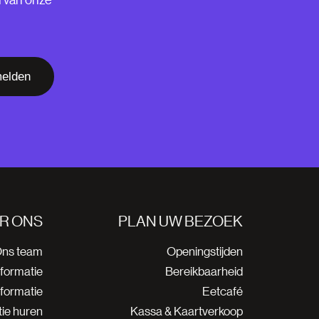
elden
R ONS
PLAN UW BEZOEK
ns team
Openingstijden
nformatie
Bereikbaarheid
nformatie
Eetcafé
ie huren
Kassa & Kaartverkoop