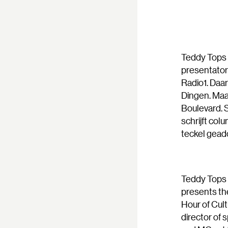
Teddy Tops (
presentator
Radio1. Daa
Dingen. Maa
Boulevard. S
schrijft col
teckel gead
Teddy Tops (
presents th
Hour of Cult
director o