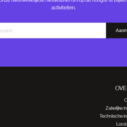
activiteiten.
Aanm
OVE
O
Zakelijke i
Technische i
Locat