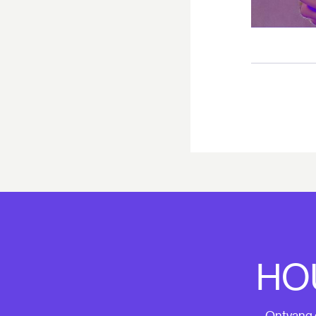
HO
Ontvang o