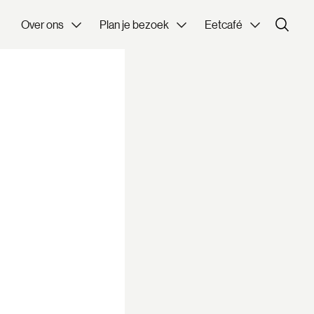
Over ons
Plan je bezoek
Eetcafé