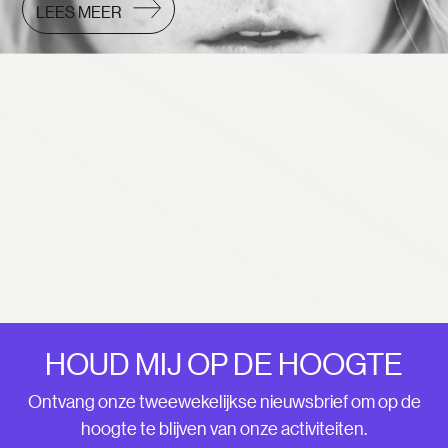
LEES MEER
HOUD MIJ OP DE HOOGTE
Ontvang onze tweewekelijkse nieuwsbrief om op de
hoogte te blijven van onze activiteiten.