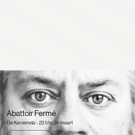
Abattoir Fermé
De Kersenvla - 22 t/m 24 maart