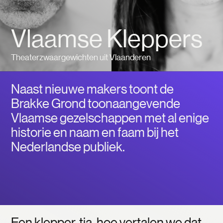
Vlaamse Kleppers
Theaterzwaargewichten uit Vlaanderen
Naast nieuwe makers toont de
Brakke Grond toonaangevende
Vlaamse gezelschappen met al enige
historie en naam en faam bij het
Nederlandse publiek.
Een klepper, tja, hoe vertalen we dat