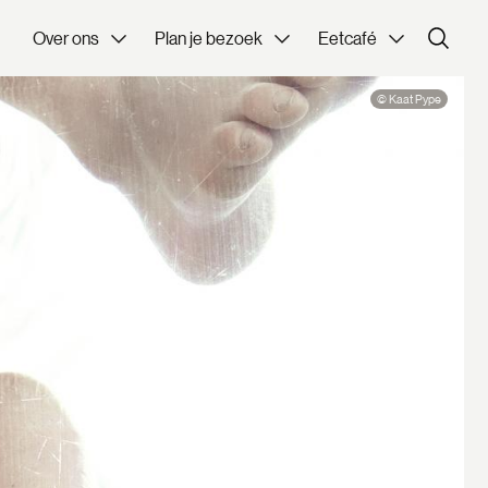
Over ons
Plan je bezoek
Eetcafé
© Kaat Pype