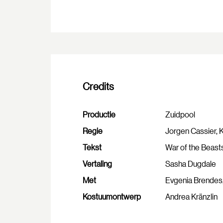
Credits
Productie
Zuidpool
Regie
Jorgen Cassier,
Tekst
War of the Beast
Vertaling
Sasha Dugdale
Met
Evgenia Brendes, 
Kostuumontwerp
Andrea Kränzlin