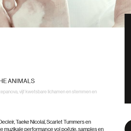
HE ANIMALS
tepanova, vijf kwetsbare lichamen en stemmen en
ecleir, Taeke Nicolaï, Scarlet Tummers en
 muzikale performance vol poëzie, samples en