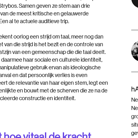
is Strybos. Samen geven ze stem aan drie
n van de meest kritische en gelauwerde
 al te actuele auditieve trip.
kent oorlog een strijd om taal, meer nog dan
 van die strijd is het bezit en de controle van
stzijn van een gemeenschap die die taal deelt.
 daarmee haar sociale en culturele identiteit,
manipulatieve gebruik ervan als ideologische
val en dat persoonlijk verlies is even
eert de relevantie van haar eigen stem, legt een
hA
enlijkte en bouwt met de scherven die ze na de
leerde constructie en identiteit.
Net
Ne
gr
sit
gev
 hoe vitaal de kracht