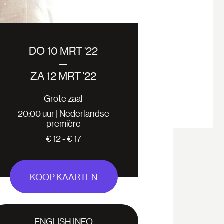
DO 10 MRT '22
—
ZA 12 MRT '22
Grote zaal
20:00 uur | Nederlandse
première
€ 12 - € 17
KOOP KAARTEN
ENGLISH INFO