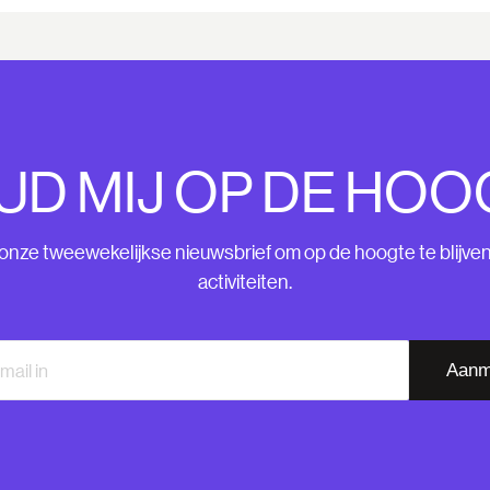
UD MIJ OP DE HOO
nze tweewekelijkse nieuwsbrief om op de hoogte te blijve
activiteiten.
Aanm