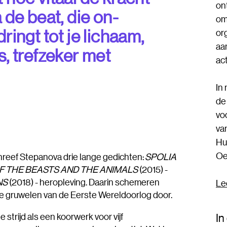
on
a de beat, die on­
om
ringt tot je ­lichaam,
or
aa
s, tref­zeker met
act
In
de
vo
va
Hu
Oe
chreef Stepanova drie lange gedichten:
SPOLIA
F THE BEASTS AND THE ANIMALS
(2015) -
NS
(2018) - heropleving. Daarin schemeren
Le
 de gruwelen van de Eerste Wereldoorlog door.
In
 strijd als een koorwerk voor vijf