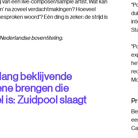
an een live-composer/sample artist. Wat kan
"P
en’ na zoveel verdachtmakingen? Hoeveel
du
esproken woord’? Eén ding is zeker: de strijd is
in
St
ederlandse boventi­te­ling.
"Po
ex
he
re
lang beklijvende
Mo
ène brengen die
 is: Zuidpool slaagt
P
Be
ee
Ca