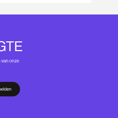
GTE
n van onze
elden