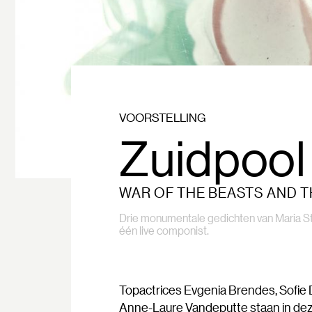
VOORSTELLING
Zuidpool
WAR OF THE BEASTS AND T
Drie monumentale gedichten van Maria S
één live componist.
Topactrices Evgenia Brendes, Sofie D
Anne-Laure Vandeputte staan in deze