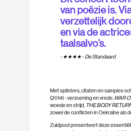
van poëzie is. Vi
verzettelijk doord
en via de actrice
taalsalvo’s.
★★★★ - De Standaard
Met splinters, citaten en samples s
(2014) - verzoening en vrede,
WAR O
woede en strijd,
THE BODY RETUR
zowel de conflicten in Oekraïne als
Zuidpool presenteert deze essentiële