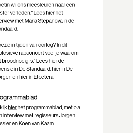
oetin wil ons meesleuren naar een
ister verleden." Lees
hier
het
terview met Maria Stepanova in de
andaard.
ëzie in tijden van oorlog? In dit
plosieve rapconcert vóél je waarom
t broodnodig is." Lees
hier
de
censie in De Standaard,
hier
in De
rgen en
hier
in Etcetera
.
rogrammablad
kijk
hier
het programmablad, met o.a.
n interview met regisseurs Jorgen
ssier en Koen van Kaam.