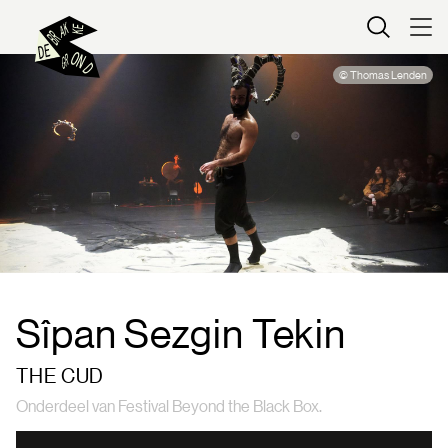
Kaartverkoop
© Thomas Lenden
Sîpan Sezgin Tekin
THE CUD
Onderdeel van Festival Beyond the Black Box.