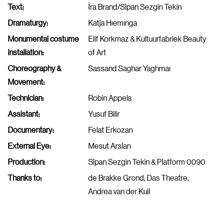
Text:
İra Brand/Sîpan Sezgin Tekin
Dramaturgy:
Katja Hıemınga
Monumental costume
Elif Korkmaz & Kultuurfabriek Beauty
installation:
of Art
Choreography &
Sassand Saghar Yaghmaı
Movement:
Technician:
Robin Appels
Assistant:
Yusuf Bilir
Documentary:
Felat Erkozan
External Eye:
Mesut Arslan
Production:
Sîpan Sezgin Tekin & Platform 0090
Thanks to:
de Brakke Grond, Das Theatre,
Andrea van der Kuil