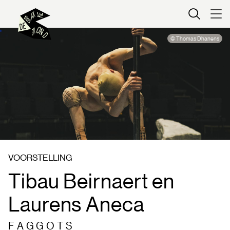
Kaartverkoop
© Thomas Dhanens
VOORSTELLING
Tibau Beirnaert en
Laurens Aneca
F A G G O T S