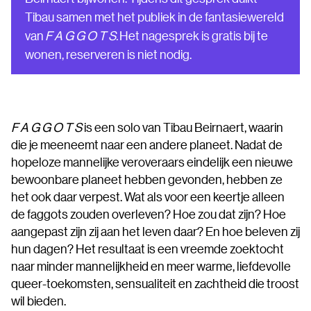
Tibau samen met het publiek in de fantasiewereld
van
F A G G O T S.
Het nagesprek is gratis bij te
wonen, reserveren is niet nodig.
F A G G O T S
is een solo van Tibau Beirnaert, waarin
die je meeneemt naar een andere planeet. Nadat de
hopeloze mannelijke veroveraars eindelijk een nieuwe
bewoonbare planeet hebben gevonden, hebben ze
het ook daar verpest. Wat als voor een keertje alleen
de faggots zouden overleven? Hoe zou dat zijn? Hoe
aangepast zijn zij aan het leven daar? En hoe beleven zij
hun dagen? Het resultaat is een vreemde zoektocht
naar minder mannelijkheid en meer warme, liefdevolle
queer-toekomsten, sensualiteit en zachtheid die troost
wil bieden.