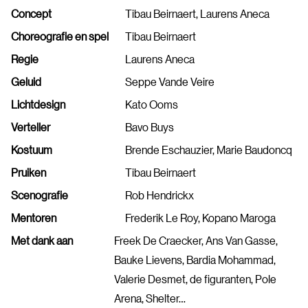
Concept
Tibau Beirnaert, Laurens Aneca
Choreografie en spel
Tibau Beirnaert
Regie
Laurens Aneca
Geluid
Seppe Vande Veire
Lichtdesign
Kato Ooms
Verteller
Bavo Buys
Kostuum
Brende Eschauzier, Marie Baudoncq
Pruiken
Tibau Beirnaert
Scenografie
Rob Hendrickx
Mentoren
Frederik Le Roy, Kopano Maroga
Met dank aan
Freek De Craecker, Ans Van Gasse,
Bauke Lievens, Bardia Mohammad,
Valerie Desmet, de figuranten, Pole
Arena, Shelter…