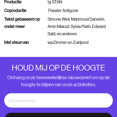
Productie
tg STAN
Coproductie
Theater Antigone
Tekst gebaseerd op
Simone Weil, Mahmoud Darwish,
onder meer
Amin Malouf, Sylvia Plath, Edward
Saïd, en anderen
Met steun van
wpZimmer en Zuidpool
HOUD MIJ OP DE HOOGTE
Ontvang onze tweewekelijkse nieuwsbrief om op de
hoogte te blijven van onze activiteiten.