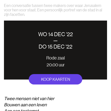
Een conversatie tussen twee makers over waar Jerusalem
voor hen voor staat. Een persoonlijk portret van de stad in al
zijn facetten.
WO 14 DEC '22
—
DO 15 DEC '22
Rode zaal
20:00 uur
KOOP KAARTEN
Twee mensen niet van hier
Bouwen aan een leven
Aan een toekomst