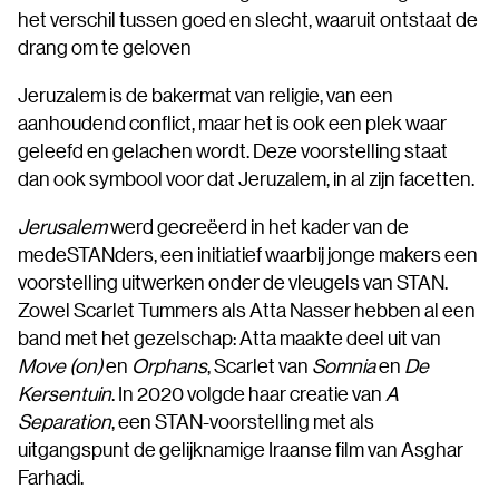
het verschil tussen goed en slecht, waaruit ontstaat de
drang om te geloven
Jeruzalem is de bakermat van religie, van een
aanhoudend conflict, maar het is ook een plek waar
geleefd en gelachen wordt. Deze voorstelling staat
dan ook symbool voor dat Jeruzalem, in al zijn facetten.
Jerusalem
werd gecreëerd in het kader van de
medeSTANders, een initiatief waarbij jonge makers een
voorstelling uitwerken onder de vleugels van STAN.
Zowel Scarlet Tummers als Atta Nasser hebben al een
band met het gezelschap: Atta maakte deel uit van
Move (on)
en
Orphans
, Scarlet van
Somnia
en
De
Kersentuin
. In 2020 volgde haar creatie van
A
Separation
, een STAN-voorstelling met als
uitgangspunt de gelijknamige Iraanse film van Asghar
Farhadi.