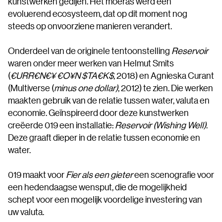
kunstwerken gedijen. Het moeras werd een
evoluerend ecosysteem, dat op dit moment nog
steeds op onvoorziene manieren verandert.
Onderdeel van de originele tentoonstelling
Reservoir
waren onder meer werken van Helmut Smits
(
€URR€N€¥ €O¥N $TA€K$
, 2018) en Agnieska Curant
(Multiverse (
minus one dollar)
, 2012) te zien. Die werken
maakten gebruik van de relatie tussen water, valuta en
economie. Geïnspireerd door deze kunstwerken
creëerde 019 een installatie:
Reservoir (Wishing Well)
.
Deze graaft dieper in de relatie tussen economie en
water.
019 maakt voor
Fier als een gieter
een scenografie voor
een hedendaagse wensput, die de mogelijkheid
schept voor een mogelijk voordelige investering van
uw valuta.