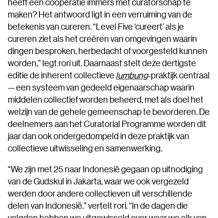
heeft een coöperatie immers met curatorschap te
maken? Het antwoord ligt in een verruiming van de
betekenis van cureren. “Level Five ‘cureert’ als je
cureren ziet als het creëren van omgevingen waarin
dingen besproken, herbedacht of voorgesteld kunnen
worden,” legt rori uit. Daarnaast stelt deze dertigste
editie de inherent collectieve
lumbung
-praktijk centraal
— een systeem van gedeeld eigenaarschap waarin
middelen collectief worden beheerd, met als doel het
welzijn van de gehele gemeenschap te bevorderen. De
deelnemers aan het Curatorial Programme worden dit
jaar dan ook ondergedompeld in deze praktijk van
collectieve uitwisseling en samenwerking.
“We zijn met 25 naar Indonesië gegaan op uitnodiging
van de Gudskul in Jakarta, waar we ook vergezeld
werden door andere collectieven uit verschillende
delen van Indonesië.” vertelt rori. “In de dagen die
volgden hebben we uitgewisseld over waar we elk van