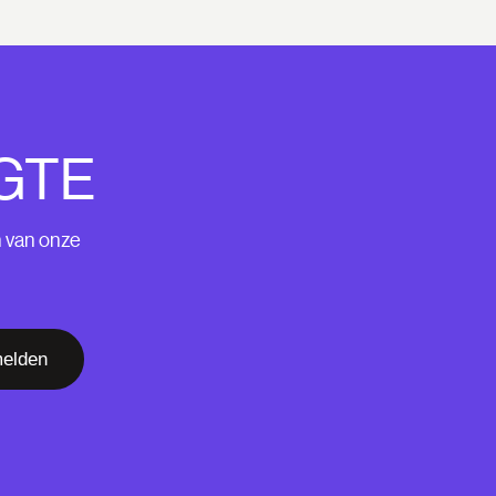
GTE
n van onze
elden