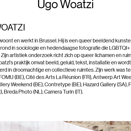
Ugo Woatzi
OATZI
woont en werkt in Brussel. Hij is een queer beeldend kunst
rond in sociologie en hedendaagse fotografie die LGBTQI+
Zijn artistiek onderzoek richt zich op queer lichamen en ruim
atzi's praktijk omvat beeld, geluid, tekst, installatie en word
d in droomachtige en collectieve ruimtes. Zijn werk was te 
 FOMU (BE), Cité des Arts La Réunion (FR), Antwerp Art We
llery Weekend (BE), Contretype (BE), Hazard Gallery (SA),
, Breda Photo (NL), Camera Turin (IT).