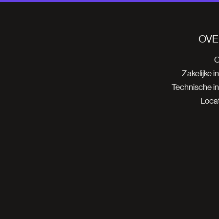
OVE
O
Zakelijke i
Technische i
Locat