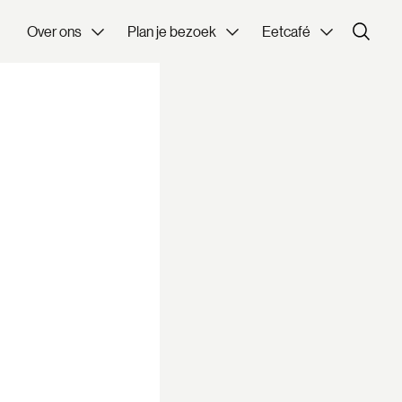
Over ons
Plan je bezoek
Eetcafé