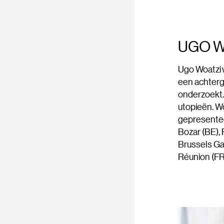
UGO W
Ugo Woatzi 
een achterg
onderzoekt. 
utopieën. Wo
gepresenteer
Bozar (BE),
Brussels Ga
Réunion (FR)