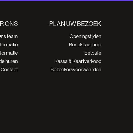
R ONS
PLAN UW BEZOEK
ns team
Openingstijden
nformatie
Bereikbaarheid
nformatie
Eetcafé
ie huren
Kassa & Kaartverkoop
Contact
Bezoekersvoorwaarden