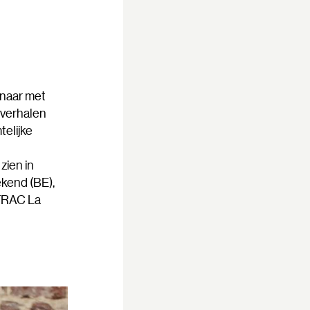
enaar met
 verhalen
telijke
t
zien in
ekend (BE),
 FRAC La