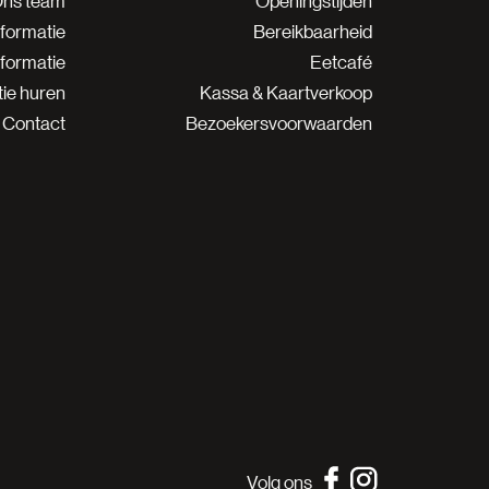
ns team
Openingstijden
nformatie
Bereikbaarheid
nformatie
Eetcafé
ie huren
Kassa & Kaartverkoop
Contact
Bezoekersvoorwaarden
Volg ons