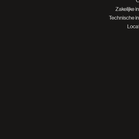
O
Zakelijke i
Technische i
Locat