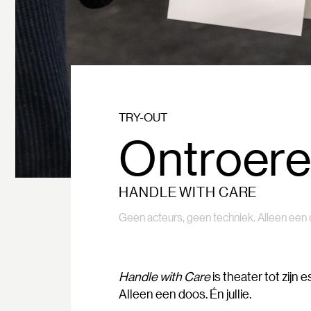
TRY-OUT
Ontroer
HANDLE WITH CARE
Geen acteurs, geen techniek. Alleen een 
Handle with Care
is theater tot zijn
Alleen een doos. Én jullie.