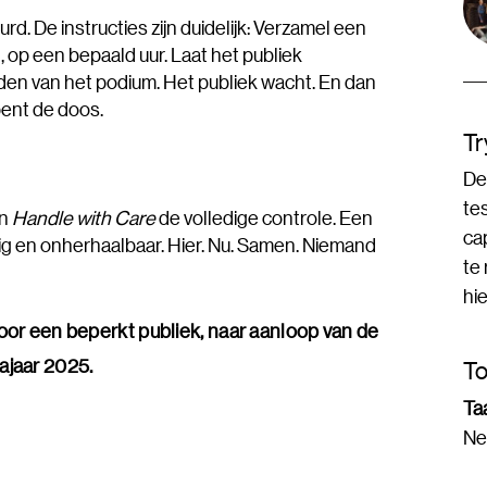
rd. De instructies zijn duidelijk: Verzamel een
op een bepaald uur. Laat het publiek
den van het podium. Het publiek wacht. En dan
pent de doos.
Tr
Dez
te
in
Handle with Care
de volledige controle. Een
ca
alig en onherhaalbaar. Hier. Nu. Samen. Niemand
te
hi
voor een beperkt publiek, naar aanloop van de
ajaar 2025.
To
Taa
Ne