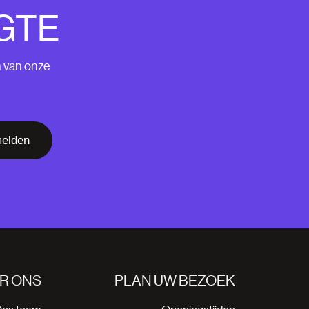
GTE
n van onze
elden
R ONS
PLAN UW BEZOEK