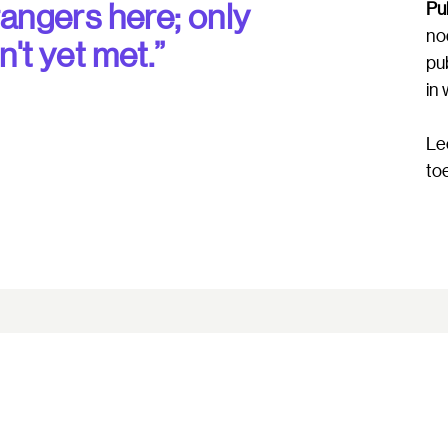
Pub
rangers here; only
nod
't yet met.”
pub
in
Le
to