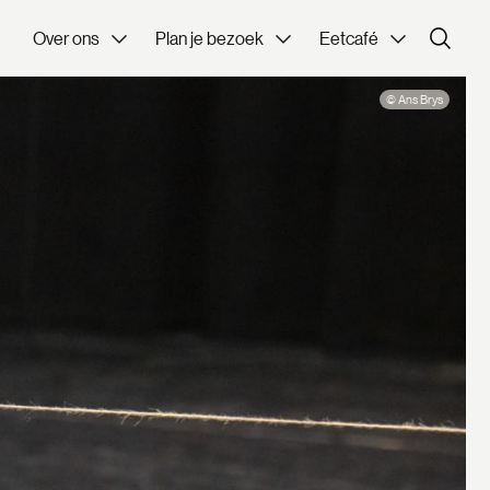
Over ons
Plan je bezoek
Eetcafé
© Ans Brys