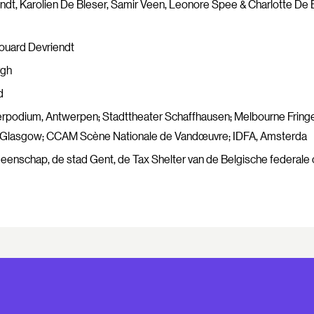
ndt, Karolien De Bleser, Samir Veen, Leonore Spee & Charlotte De
ouard Devriendt
rgh
d
rpodium, Antwerpen; Stadttheater Schaffhausen; Melbourne Fringe 
lasgow; CCAM Scène Nationale de Vandœuvre; IDFA, Amsterda
nschap, de stad Gent, de Tax Shelter van de Belgische federale 