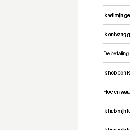
Ik wil mijn 
Ik ontvang g
Ik heb een 
Hoe en waar