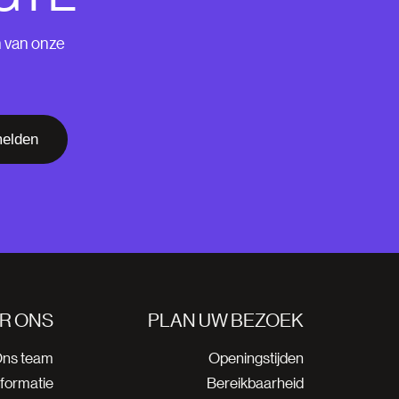
n van onze
elden
R ONS
PLAN UW BEZOEK
ns team
Openingstijden
nformatie
Bereikbaarheid