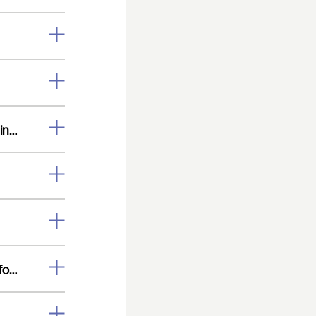
De betaling is afgeschreven maar ik heb geen kaarten en geen bevestigingsmail ontvangen.
Ik heb mijn kaarten niet geprint, kan ik de e-tickets laten zien op mijn telefoon?