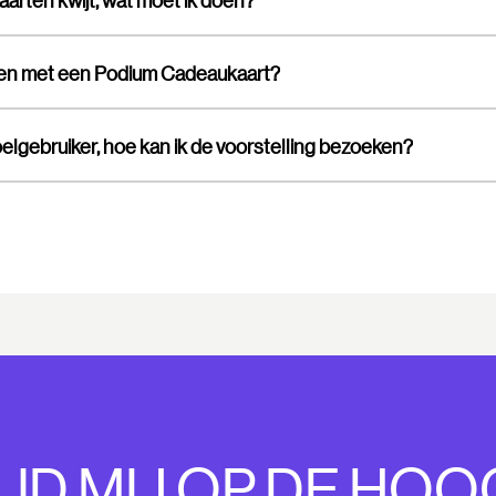
kaarten kwijt, wat moet ik doen?
len met een Podium Cadeaukaart?
oelgebruiker, hoe kan ik de voorstelling bezoeken?
UD MIJ OP DE HOO