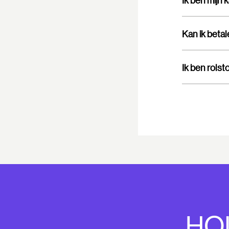
Ik ben mijn 
Kan ik beta
Ik ben rolst
HO