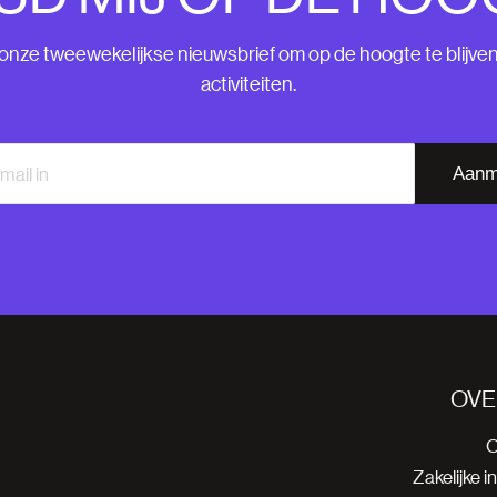
nze tweewekelijkse nieuwsbrief om op de hoogte te blijve
activiteiten.
Aanm
OVE
O
Zakelijke i