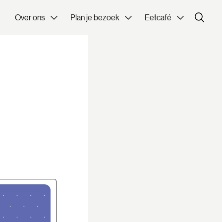
Over ons
Plan je bezoek
Eetcafé