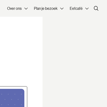
Over ons
Plan je bezoek
Eetcafé