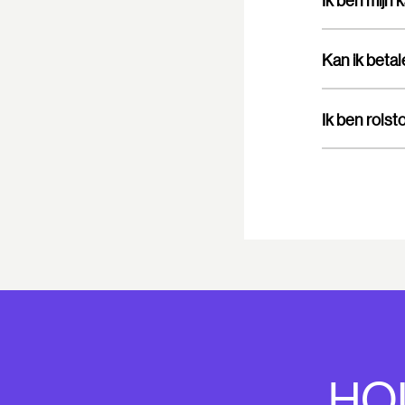
Ik ben mijn 
Kan ik beta
Ik ben rolst
HO