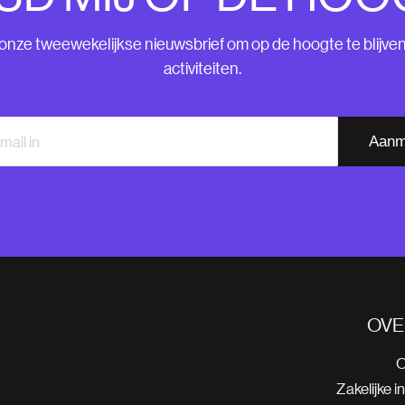
nze tweewekelijkse nieuwsbrief om op de hoogte te blijve
activiteiten.
Aanm
OVE
O
Zakelijke i