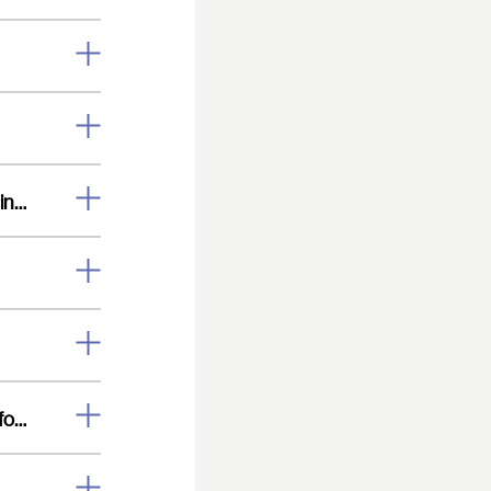
De betaling is afgeschreven maar ik heb geen kaarten en geen bevestigingsmail ontvangen.
Ik heb mijn kaarten niet geprint, kan ik de e-tickets laten zien op mijn telefoon?