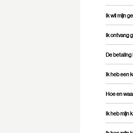
Ik wil mijn 
Ik ontvang g
Ik heb een 
Hoe en waar