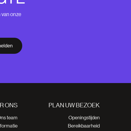
n van onze
elden
R ONS
PLAN UW BEZOEK
ns team
Openingstijden
nformatie
Bereikbaarheid