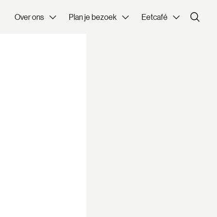
Over ons
Plan je bezoek
Eetcafé