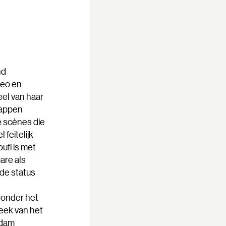
nd
deo en
Veel van haar
happen
e scènes die
 feitelijk
ufi is met
are als
 de status
ronder het
Week van het
erdam