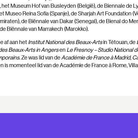
, het Museum Hof ​​van Busleyden (België), de Biennale de L
 het Museo Reina Sofía (Spanje), de Sharjah Art Foundation (
miraten), de Biënnale van Dakar (Senegal), de Bienal do Me
n de Biënnale van Marrakech (Marokko).
e af aan het
Institut National des Beaux-Arts
in Tétouan, de
des Beaux-Arts in Angers
en
Le Fresnoy – Studio National 
porains
. Ze was lid van de
Académie de France à Madrid, C
 en is momenteel lid van de Académie de France à Rome, Villa