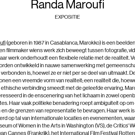
Randa Maroufi
EXPOSITIE
ufi
(geboren in 1987 in Casablanca, Marokko) is een beelde
en filmmaker wiens werk zich beweegt tussen fotografie, vi
 Haar werk onderhoudt een flexibele relatie met de realiteit. 
worden ontwikkeld in nauwe samenwerking met gemeensc
verbonden is, hoewel ze er niet per se deel van uitmaakt. D
tonen een vreemde vorm van realiteit; een realiteit die, hoewel
n ethische verbinding smeedt met de geleefde ervaring. Maro
resseerd in de enscenering van het lichaam in zowel openb
tes. Haar vaak politieke benadering roept ambiguiteit op om
 en de grenzen van representatie te bevragen. Haar werk is
rd op tal van internationale locaties en evenementen, waa
seum of Women in the Arts in Washington (VS), de Critics' 
 van Cannes (Frankrijk), het International Film Festival Rott