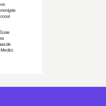
yon
Verenigde
rcosul
École
des
asa de
 Medici.