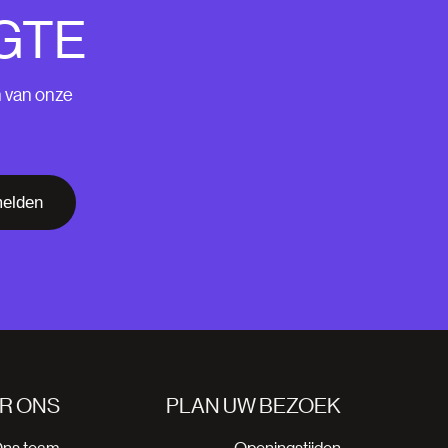
GTE
n van onze
elden
R ONS
PLAN UW BEZOEK
ns team
Openingstijden