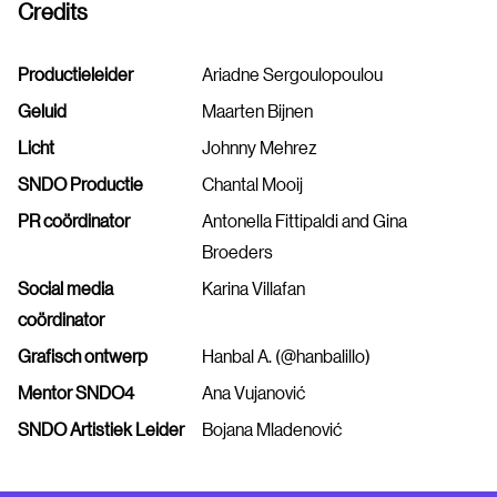
Credits
Productieleider
Ariadne Sergoulopoulou
Geluid
Maarten Bijnen
Licht
Johnny Mehrez
SNDO Productie
Chantal Mooij
PR coördinator
Antonella Fittipaldi and Gina
Broeders
Social media
Karina Villafan
coördinator
Grafisch ontwerp
Hanbal A. (@hanbalillo)
Mentor SNDO4
Ana Vujanović
SNDO Artistiek Leider
Bojana Mladenović