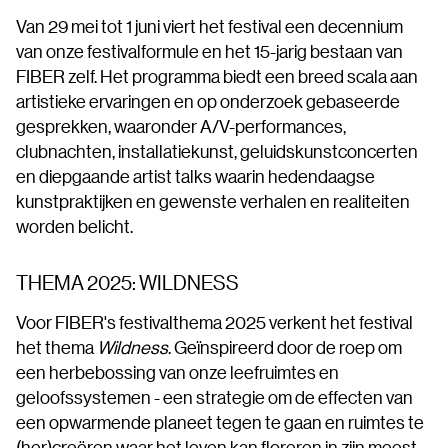
Van 29 mei tot 1 juni viert het festival een decennium
van onze festivalformule en het 15-jarig bestaan van
FIBER zelf. Het programma biedt een breed scala aan
artistieke ervaringen en op onderzoek gebaseerde
gesprekken, waaronder A/V-performances,
clubnachten, installatiekunst, geluidskunstconcerten
en diepgaande artist talks waarin hedendaagse
kunstpraktijken en gewenste verhalen en realiteiten
worden belicht.
THEMA 2025: WILDNESS
Voor FIBER's festivalthema 2025 verkent het festival
het thema
Wildness
. Geïnspireerd door de roep om
een herbebossing van onze leefruimtes en
geloofssystemen - een strategie om de effecten van
een opwarmende planeet tegen te gaan en ruimtes te
(her)creëren waar het leven kan floreren in zijn meest