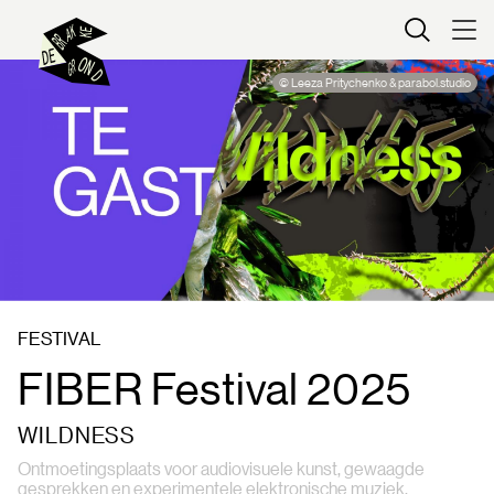
Kaartverkoop
© Leeza Pritychenko & parabol.studio
FESTIVAL
FIBER Festival 2025
WILDNESS
Ontmoetingsplaats voor audiovisuele kunst, gewaagde
gesprekken en experimentele elektronische muziek.