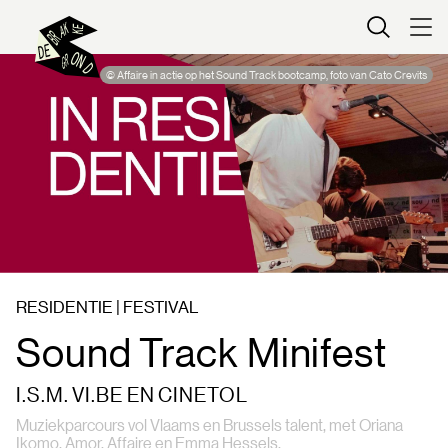
Kaartverkoop
© Affaire in actie op het Sound Track bootcamp, foto van Cato Crevits
RESIDENTIE | FESTIVAL
Sound Track Minifest
I.S.M. VI.BE EN CINETOL
Muziekparcours vol Vlaams en Brussels talent, met Oriana
Ikomo, Amor, Affaire en Emma Hessels.