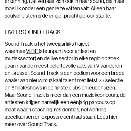
erkenning. Dat vertaalt zich ook in haar sound, die maar
moeilijk onder één genre te vatten valt. Alleen haar
soulvolle stem is de enige–prachtige-constante.
OVER SOUND TRACK
Sound Track is het tweejaarlijks traject
waarmee
VI.BE
(steunpunt voor artiest en
muzieksector) en de live sector in elke regio op zoek
gaan naar de meest beloftevolle acts van Vlaanderen
en Brussel. Sound Track is een podium voor een brede
waaier aan nieuw muzikaal talent met liefst 23 selectie-
en 6 finaleshows in de fijnste clubs en jeugdhuizen.
Maar Sound Track is méér dan een muziekconcours, de
artiesten krijgen namelijk een éénjarig parcours op
maat waarin coaching, residenties, netwerking,
speelkansen en exposure centraal staan. Lees
hier
meer over Sound Track.