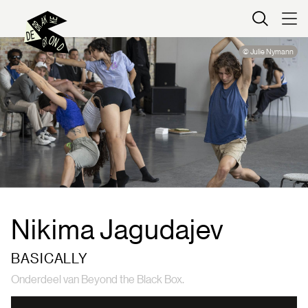
Kaartverkoop
© Julie Nymann
Nikima Jagudajev
BASICALLY
Onderdeel van Beyond the Black Box.