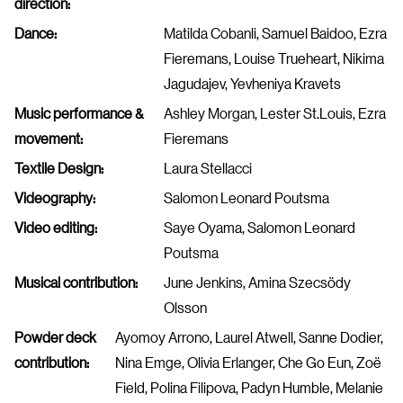
direction:
Dance:
Matilda Cobanli, Samuel Baidoo, Ezra
Fieremans, Louise Trueheart, Nikima
Jagudajev, Yevheniya Kravets
Music performance &
Ashley Morgan, Lester St.Louis, Ezra
movement:
Fieremans
Textile Design:
Laura Stellacci
Videography:
Salomon Leonard Poutsma
Video editing:
Saye Oyama, Salomon Leonard
Poutsma
Musical contribution:
June Jenkins, Amina Szecsödy
Olsson
Powder deck
Ayomoy Arrono, Laurel Atwell, Sanne Dodier,
contribution:
Nina Emge, Olivia Erlanger, Che Go Eun, Zoë
Field, Polina Filipova, Padyn Humble, Melanie